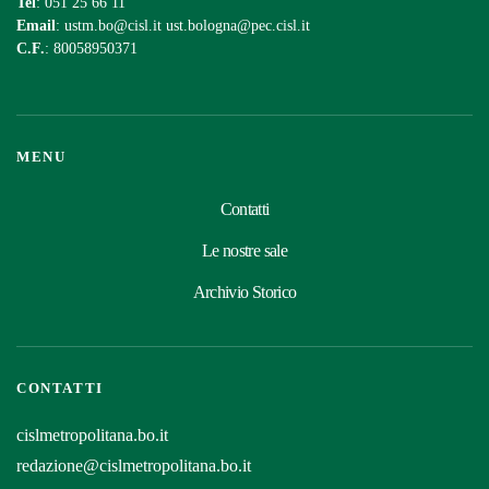
Tel
: 051 25 66 11
Email
:
ustm.bo@cisl.it
ust.bologna@pec.cisl.it
C.F.
: 80058950371
MENU
Contatti
Le nostre sale
Archivio Storico
CONTATTI
cislmetropolitana.bo.it
redazione@cislmetropolitana.bo.it