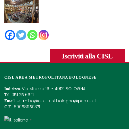
Iscriviti alla CISL
CISL AREA METROPOLITANA BOLOGNESE
: Via Milazzo 16 - 40121 BOLOGNA
Indirizzo
: 051 25 66 11
Tel
:
ustm.bo@cisl.it
ust.bologna@pec.cisl.it
Email
: 80058950371
C.F.
Italiano
▼