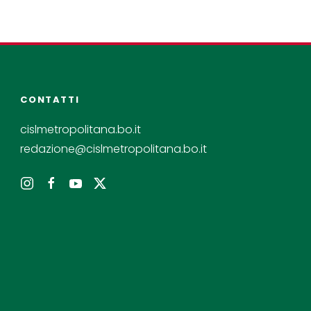
CONTATTI
cislmetropolitana.bo.it
redazione@cislmetropolitana.bo.it