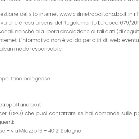
stione del sito internet www.cislmetropolitana.bo.it in ri
mativa che è resa ai sensi del Regolamento Europeo 679/201
onali, nonché alla libera circolazione di tali dati (di se
ternet. L’informativa non è valida per altri siti web eventua
 alcun modo responsabile.
tropolitana bolognese
etropolitana.bo.it
icer (DPO) che puoi contattare se hai domande sulle poli
uenti:
e – via Milazzo 16 – 40121 Bologna