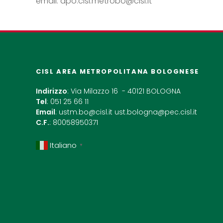
email: dpo.cisl.metrobo@cisl.it
CISL AREA METROPOLITANA BOLOGNESE
Indirizzo
: Via Milazzo 16 - 40121 BOLOGNA
Tel
: 051 25 66 11
Email
:
ustm.bo@cisl.it
ust.bologna@pec.cisl.it
C.F.
: 80058950371
Italiano
▼