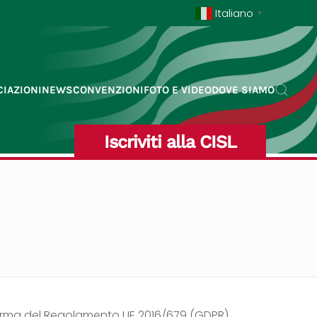
Italiano
▼
IAZIONI
NEWS
CONVENZIONI
FOTO E VIDEO
DOVE SIAMO
Iscriviti alla CISL
a norma del Regolamento UE 2016/679 (GDPR)