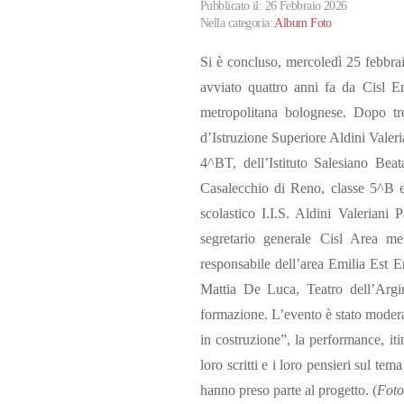
Pubblicato il: 26 Febbraio 2026
Nella categoria:
Album Foto
Si è concluso, mercoledì 25 febbrai
avviato quattro anni fa da Cisl E
metropolitana bolognese. Dopo tre 
d’Istruzione Superiore Aldini Valer
4^BT, dell’Istituto Salesiano Be
Casalecchio di Reno, classe 5^B e 
scolastico I.I.S. Aldini Valeriani 
segretario generale Cisl Area m
responsabile dell’area Emilia Est 
Mattia De Luca, Teatro dell’Argin
formazione. L’evento è stato modera
in costruzione”, la performance, it
loro scritti e i loro pensieri sul te
hanno preso parte al progetto. (
Foto