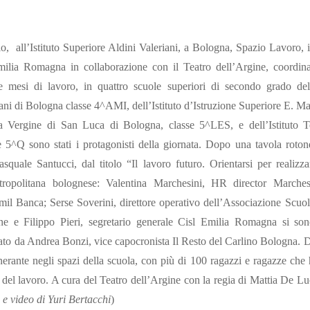
o, all’Istituto Superiore Aldini Valeriani, a Bologna, Spazio Lavoro, i
milia Romagna in collaborazione con il Teatro dell’Argine, coordi
mesi di lavoro, in quattro scuole superiori di secondo grado del ter
iani di Bologna classe 4^AMI, dell’Istituto d’Istruzione Superiore E. Ma
ata Vergine di San Luca di Bologna, classe 5^LES, e dell’Istituto
5^Q sono stati i protagonisti della giornata. Dopo una tavola rotonda
Pasquale Santucci, dal titolo “Il lavoro futuro. Orientarsi per realizza
etropolitana bolognese: Valentina Marchesini, HR director Marche
Emil Banca; Serse Soverini, direttore operativo dell’Associazione Scu
e e Filippo Pieri, segretario generale Cisl Emilia Romagna si son
to da Andrea Bonzi, vice capocronista Il Resto del Carlino Bologna. D
inerante negli spazi della scuola, con più di 100 ragazzi e ragazze che
ma del lavoro. A cura del Teatro dell’Argine con la regia di Mattia De Lu
 e video di Yuri Bertacchi
)