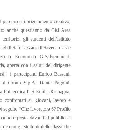
l percorso di orientamento creativo,
nato anche quest’anno da Cisl Area
ritorio, gli studenti dell’Istituto
ttei di San Lazzaro di Savena classe
 Tecnico Economico G.Salvemini di
, aperta con i saluti del dirigente
rsi”, i partecipanti Enrico Bassani,
sini Group S.p.A; Dante Pagnini,
ola Politecnica ITS Emilia-Romagna;
o confrontati su giovani, lavoro e
i seguito “Che lavoratorə 6? Profilo
 hanno esposto davanti al pubblico i
ca e con gli studenti delle classi che