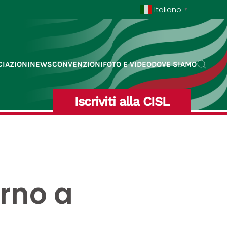
Italiano
▼
IAZIONI
NEWS
CONVENZIONI
FOTO E VIDEO
DOVE SIAMO
Iscriviti alla CISL
rno a