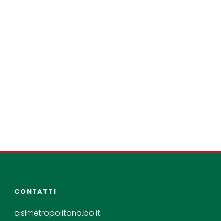
CONTATTI
cislmetropolitana.bo.it