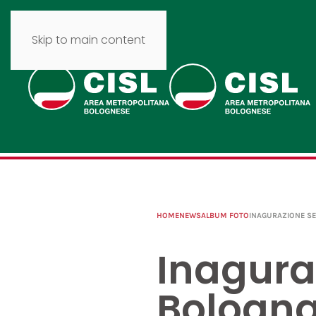
Skip to main content
HOME
NEWS
ALBUM FOTO
INAGURAZIONE SE
Inagura
Bologn