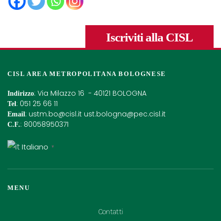
Iscriviti alla CISL
CISL AREA METROPOLITANA BOLOGNESE
: Via Milazzo 16 - 40121 BOLOGNA
Indirizzo
: 051 25 66 11
Tel
:
ustm.bo@cisl.it
ust.bologna@pec.cisl.it
Email
: 80058950371
C.F.
Italiano
▼
MENU
Contatti