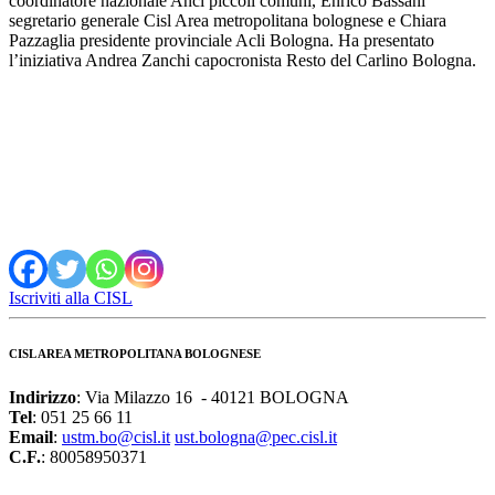
coordinatore nazionale Anci piccoli comuni, Enrico Bassani
segretario generale Cisl Area metropolitana bolognese e Chiara
Pazzaglia presidente provinciale Acli Bologna. Ha presentato
l’iniziativa Andrea Zanchi capocronista Resto del Carlino Bologna.
Iscriviti alla CISL
CISL AREA METROPOLITANA BOLOGNESE
Indirizzo
: Via Milazzo 16 - 40121 BOLOGNA
Tel
: 051 25 66 11
Email
:
ustm.bo@cisl.it
ust.bologna@pec.cisl.it
C.F.
: 80058950371