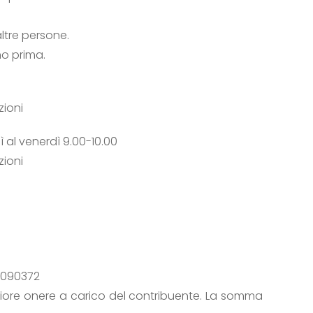
altre persone.
no prima.
zioni
ì al venerdì 9.00-10.00
zioni
28090372
eriore onere a carico del contribuente. La somma