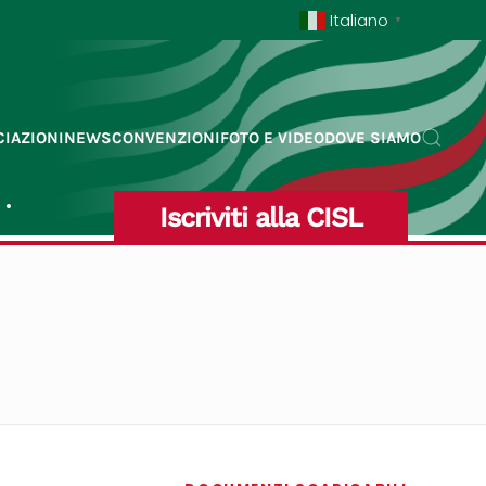
Italiano
▼
IAZIONI
NEWS
CONVENZIONI
FOTO E VIDEO
DOVE SIAMO
Iscriviti alla CISL