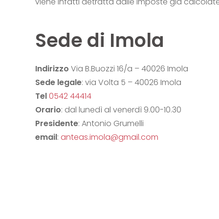
viene infatti detratta dalle imposte già calcolate
Sede di Imola
Indirizzo
Via B.Buozzi 16/a – 40026 Imola
Sede legale
: via Volta 5 – 40026 Imola
Tel
0542 44414
Orario
: dal lunedì al venerdì 9.00-10.30
Presidente
: Antonio Grumelli
email
:
anteas.imola@gmail.com