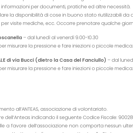
d informazioni per documenti, pratiche ed altre necessità.
lare la disponibilità di cose in buono stato riutilizzabili da 
per visite mediche, ecc. Occorre prenotare qualche gior
oscanella
– dal lunedì al venerdì 9.00-10.30
er misurare la pressione e fare iniezioni o piccole medica
i via Bucci (dietro la Casa del Fanciullo)
– dal luned
er misurare la pressione e fare iniezioni o piccole medica
ento all’ANTEAS, associazione di volontariato.
avore dell’Anteas indicando il seguente Codice Fiscale: 900
mille a favore dell’associazione non comporta nessun ult