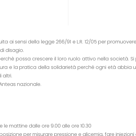
uita ai sensi della legge 266/91 e L.R. 12/05 per promuove
di disagio.
perchè possa crescere il loro ruolo attivo nella società. 
ultura e la pratica della solidarietà perché ogni età abbi
altri.
’Anteas nazionale.
e le mattine dalle ore 9.00 alle ore 10.30
osizione per misurare pressione e glicemia, fare iniezioni