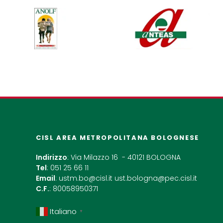
CISL AREA METROPOLITANA BOLOGNESE
Indirizzo
: Via Milazzo 16 - 40121 BOLOGNA
Tel
: 051 25 66 11
Email
:
ustm.bo@cisl.it
ust.bologna@pec.cisl.it
C.F.
: 80058950371
Italiano
▼