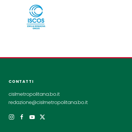
CONTATTI
cislmetropolitana.bo.it
redazione@cislmetropolitana.bo.it