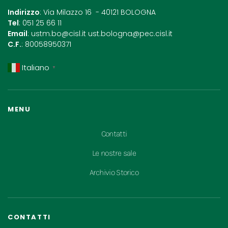
Indirizzo
: Via Milazzo 16 - 40121 BOLOGNA
Tel
: 051 25 66 11
Email
:
ustm.bo@cisl.it
ust.bologna@pec.cisl.it
C.F.
: 80058950371
Italiano
▼
MENU
Contatti
Le nostre sale
Archivio Storico
CONTATTI