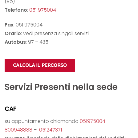
(Bo)
Telefono
:
051 975004
Fax
: 051 975004
Orario
: vedi presenza singoli servizi
Autobus
: 97 – 435
CALCOLA IL PERCORSO
Servizi Presenti nella sede
CAF
su appuntamento chiamando
051975004
–
800948888
–
051247371