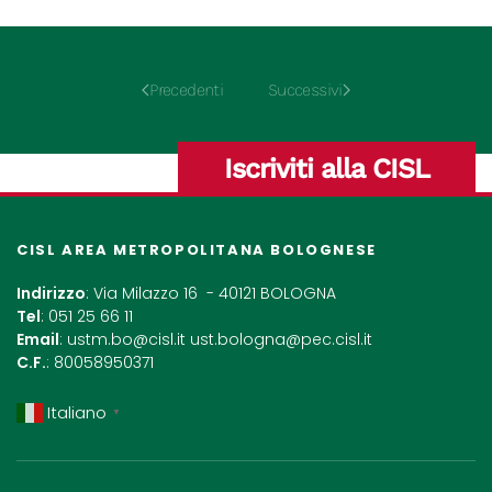
Precedenti
Successivi
Iscriviti alla CISL
CISL AREA METROPOLITANA BOLOGNESE
Indirizzo
: Via Milazzo 16 - 40121 BOLOGNA
Tel
: 051 25 66 11
Email
:
ustm.bo@cisl.it
ust.bologna@pec.cisl.it
C.F.
: 80058950371
Italiano
▼