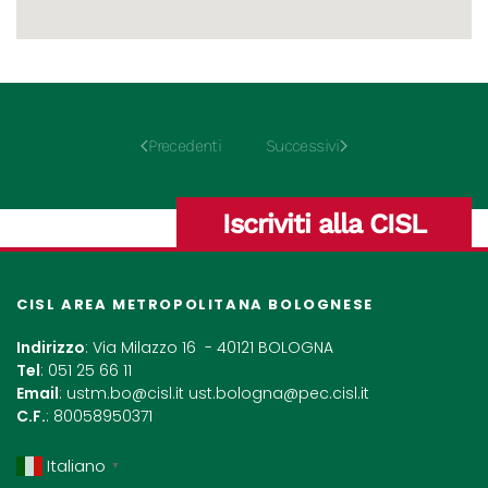
Precedenti
Successivi
Iscriviti alla CISL
CISL AREA METROPOLITANA BOLOGNESE
Indirizzo
: Via Milazzo 16 - 40121 BOLOGNA
Tel
: 051 25 66 11
Email
:
ustm.bo@cisl.it
ust.bologna@pec.cisl.it
C.F.
: 80058950371
Italiano
▼