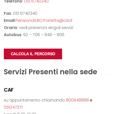
Telefono
:
051 6740340
Fax
: 051 6740340
Email
:
Pensionati.BO.Porretta@cisl.it
Orario
: vedi presenza singoli servizi
Autobus
: 92 – 706 – 846 – 806
CALCOLA IL PERCORSO
Servizi Presenti nella sede
CAF
su appuntamento chiamando
800948888
e
051247371