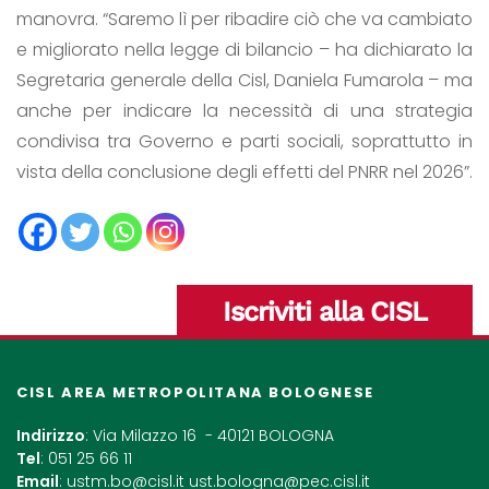
manovra. “Saremo lì per ribadire ciò che va cambiato
e migliorato nella legge di bilancio – ha dichiarato la
Segretaria generale della Cisl, Daniela Fumarola – ma
anche per indicare la necessità di una strategia
condivisa tra Governo e parti sociali, soprattutto in
vista della conclusione degli effetti del PNRR nel 2026”.
Iscriviti alla CISL
CISL AREA METROPOLITANA BOLOGNESE
Indirizzo
: Via Milazzo 16 - 40121 BOLOGNA
Tel
: 051 25 66 11
Email
:
ustm.bo@cisl.it
ust.bologna@pec.cisl.it