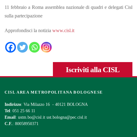
11 febbraio a Roma assemblea nazionale di quadri e delegati Cisl
sulla partecipazione
Approfondisci la notizia
www.cisl.it
Iscriviti alla CISL
CISL AREA METROPOLITANA BOLOGNESE
Indirizzo
: Via Milazzo 16 - 40121 BOLOGNA
Tel
: 051 25 66 11
Email
:
ustm.bo@cisl.it
ust.bologna@pec.cisl.it
C.F.
: 80058950371