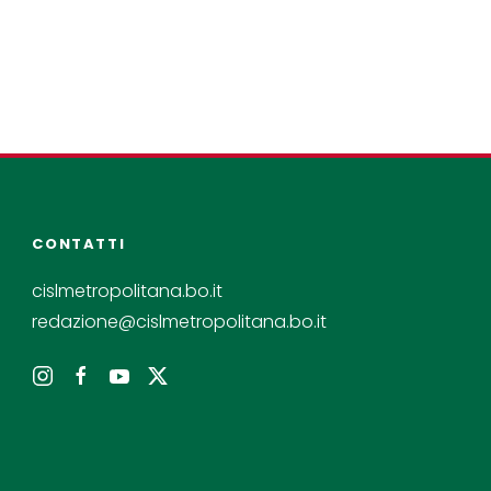
CONTATTI
cislmetropolitana.bo.it
redazione@cislmetropolitana.bo.it