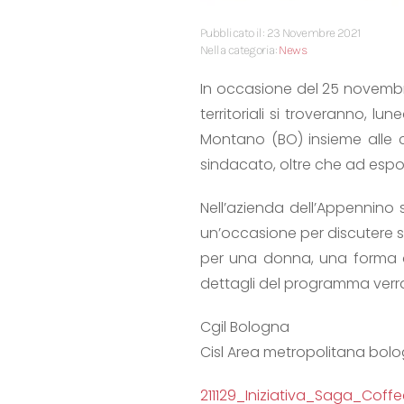
Pubblicato il: 23 Novembre 2021
Nella categoria:
News
In occasione del 25 novembre,
territoriali si troveranno, 
Montano (BO) insieme alle c
sindacato, oltre che ad esponen
Nell’azienda dell’Appennino
un’occasione per discutere s
per una donna, una forma di
dettagli del programma verran
Cgil Bologna
Cisl Area metropolitana bol
211129_Iniziativa_Saga_Coffe