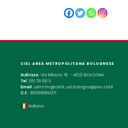
CISL AREA METROPOLITANA BOLOGNESE
Indirizzo
: Via Milazzo 16 - 40121 BOLOGNA
Tel
: 051 25 66 11
Email
:
ustm.bo@cisl.it
ust.bologna@pec.cisl.it
C.F.
: 80058950371
Italiano
▼