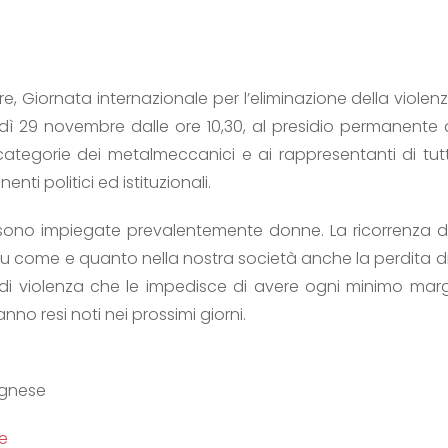
 Giornata internazionale per l’eliminazione della violenz
lunedì 29 novembre dalle ore 10,30, al presidio permanen
ategorie dei metalmeccanici e ai rappresentanti di tut
ti politici ed istituzionali.
 sono impiegate prevalentemente donne. La ricorrenza d
u come e quanto nella nostra società anche la perdita di
 violenza che le impedisce di avere ogni minimo margi
no resi noti nei prossimi giorni.
ognese
e