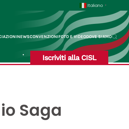
Italiano
▼
IAZIONI
NEWS
CONVENZIONI
FOTO E VIDEO
DOVE SIAMO
Iscriviti alla CISL
idio Saga