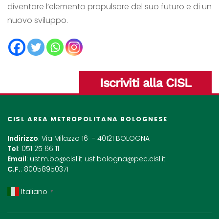
diventare l’elemento propulsore del suo futuro e di un
nuovo sviluppo.
Iscriviti alla CISL
CISL AREA METROPOLITANA BOLOGNESE
Indirizzo
: Via Milazzo 16 - 40121 BOLOGNA
Tel
: 051 25 66 11
Email
:
ustm.bo@cisl.it
ust.bologna@pec.cisl.it
C.F.
: 80058950371
Italiano
▼