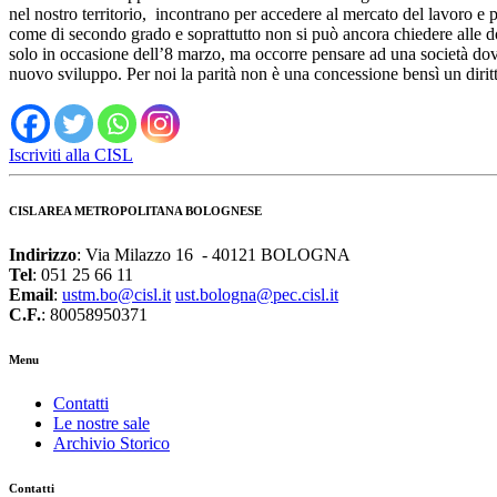
nel nostro territorio, incontrano per accedere al mercato del lavoro e p
come di secondo grado e soprattutto non si può ancora chiedere alle do
solo in occasione dell’8 marzo, ma occorre pensare ad una società dove 
nuovo sviluppo. Per noi la parità non è una concessione bensì un diritt
Iscriviti alla CISL
CISL AREA METROPOLITANA BOLOGNESE
Indirizzo
: Via Milazzo 16 - 40121 BOLOGNA
Tel
: 051 25 66 11
Email
:
ustm.bo@cisl.it
ust.bologna@pec.cisl.it
C.F.
: 80058950371
Menu
Contatti
Le nostre sale
Archivio Storico
Contatti