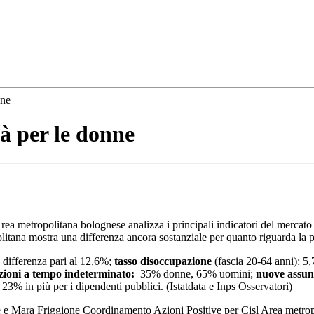
nne
tà per le donne
a metropolitana bolognese analizza i principali indicatori del mercato de
opolitana mostra una differenza ancora sostanziale per quanto riguarda la
,
differenza pari al 12,6%;
tasso disoccupazione
(fascia 20-64 anni): 
ioni a tempo indeterminato:
35% donne, 65% uomini;
nuove assun
 23% in più per i dipendenti pubblici. (Istatdata e Inps Osservatori)
 e Mara Friggione Coordinamento Azioni Positive per Cisl Area metropol