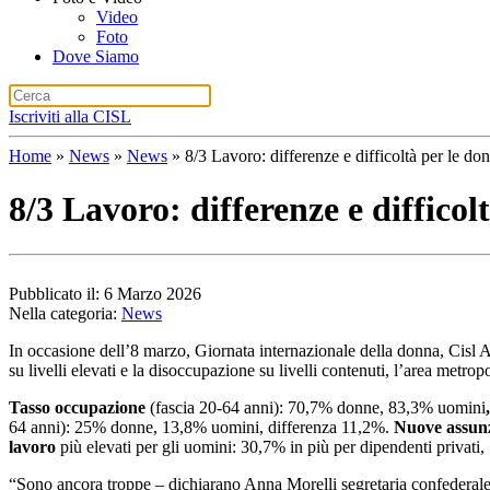
Video
Foto
Dove Siamo
Iscriviti alla CISL
Home
»
News
»
News
»
8/3 Lavoro: differenze e difficoltà per le do
8/3 Lavoro: differenze e difficol
Pubblicato il: 6 Marzo 2026
Nella categoria:
News
In occasione dell’8 marzo, Giornata internazionale della donna, Cisl Are
su livelli elevati e la disoccupazione su livelli contenuti, l’area metr
Tasso occupazione
(fascia 20-64 anni): 70,7% donne, 83,3% uomini
64 anni): 25% donne, 13,8% uomini, differenza 11,2%.
Nuove assunz
lavoro
più elevati per gli uomini: 30,7% in più per dipendenti privati,
“Sono ancora troppe – dichiarano Anna Morelli segretaria confederale