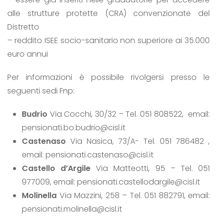
alle strutture protette (CRA) convenzionate del
Distretto
– reddito ISEE socio-sanitario non superiore ai 35.000
euro annui
Per informazioni è possibile rivolgersi presso le
seguenti sedi Fnp:
Budrio
Via Cocchi, 30/32 – Tel. 051 808522, email:
pensionati.bo.budrio@cisl.it
Castenaso
Via Nasica, 73/A- Tel. 051 786482 ,
email: pensionati.castenaso@cisl.it
Castello d’Argile
Via Matteotti, 95 – Tel. 051
977009, email: pensionati.castellodargile@cisl.it
Molinella
Via Mazzini, 258 – Tel. 051 882791, email:
pensionati.molinella@cisl.it