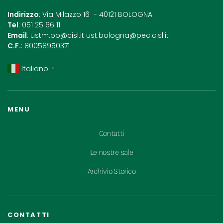
Indirizzo
: Via Milazzo 16 - 40121 BOLOGNA
Tel
: 051 25 66 11
Email
:
ustm.bo@cisl.it
ust.bologna@pec.cisl.it
C.F.
: 80058950371
Italiano
▼
MENU
Contatti
Le nostre sale
Archivio Storico
CONTATTI