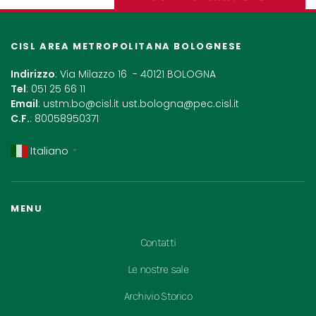
CISL AREA METROPOLITANA BOLOGNESE
Indirizzo
: Via Milazzo 16 - 40121 BOLOGNA
Tel
: 051 25 66 11
Email
:
ustm.bo@cisl.it
ust.bologna@pec.cisl.it
C.F.
: 80058950371
Italiano
▼
MENU
Contatti
Le nostre sale
Archivio Storico