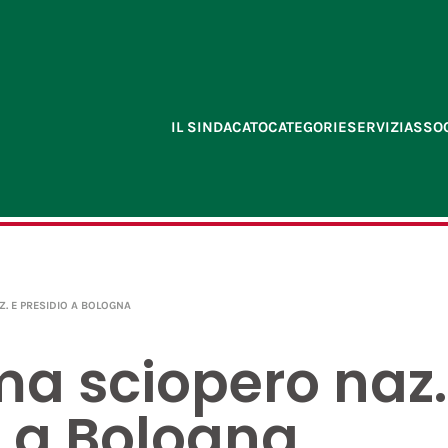
IL SINDACATO
CATEGORIE
SERVIZI
ASSOC
. E PRESIDIO A BOLOGNA
ma sciopero naz.
o a Bologna