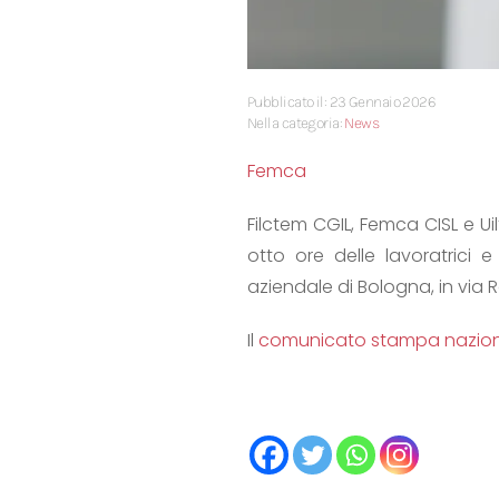
Pubblicato il: 23 Gennaio 2026
Nella categoria:
News
Femca
Filctem CGIL, Femca CISL e U
otto ore delle lavoratrici
aziendale di Bologna, in via R
Il
comunicato stampa nazio