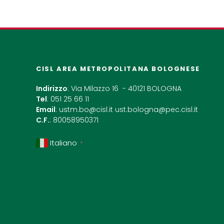
CISL AREA METROPOLITANA BOLOGNESE
Indirizzo
: Via Milazzo 16 - 40121 BOLOGNA
Tel
: 051 25 66 11
Email
:
ustm.bo@cisl.it
ust.bologna@pec.cisl.it
C.F.
: 80058950371
Italiano
▼