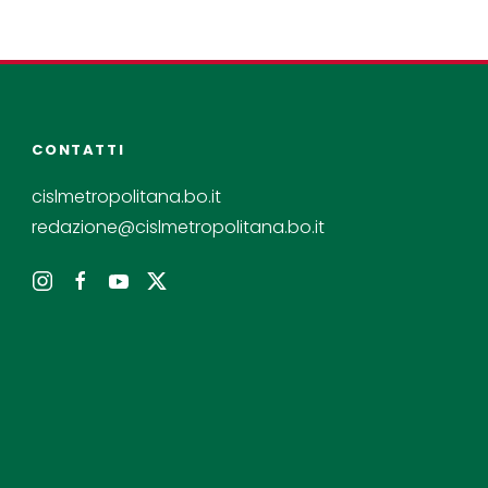
CONTATTI
cislmetropolitana.bo.it
redazione@cislmetropolitana.bo.it