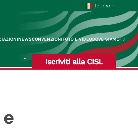
Italiano
▼
IAZIONI
NEWS
CONVENZIONI
FOTO E VIDEO
DOVE SIAMO
Iscriviti alla CISL
 e