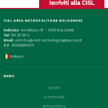
Iscriviti alla CISL
CISL AREA METROPOLITANA BOLOGNESE
Indirizzo
: Via Milazzo 16 - 40121 BOLOGNA
Tel
: 051 25 66 11
Email
:
ustm.bo@cisl.it
ust.bologna@pec.cisl.it
C.F.
: 80058950371
Italiano
▼
MENU
Contatti
Le nostre sale
Archivio Storico