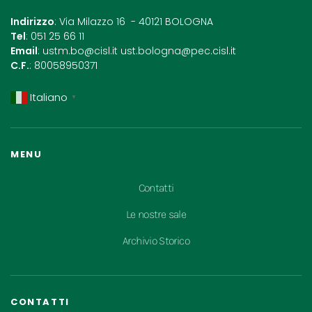
Indirizzo
: Via Milazzo 16 - 40121 BOLOGNA
Tel
: 051 25 66 11
Email
:
ustm.bo@cisl.it
ust.bologna@pec.cisl.it
C.F.
: 80058950371
Italiano
▼
MENU
Contatti
Le nostre sale
Archivio Storico
CONTATTI