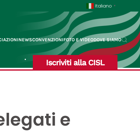
Italiano
▼
IAZIONI
NEWS
CONVENZIONI
FOTO E VIDEO
DOVE SIAMO
Iscriviti alla CISL
legati e