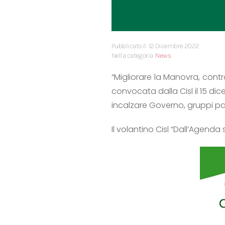
Pubblicato il: 12 Dicembre 2022
Nella categoria:
News
“Migliorare la Manovra, contrat
convocata dalla Cisl il 15 dic
incalzare Governo, gruppi parl
Il volantino Cisl “Dall’Agenda 