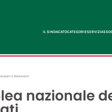
IL SINDACATO
CATEGORIE
SERVIZI
ASSOC
ELEGATI E PENSIONATI
ea nazionale de
ati