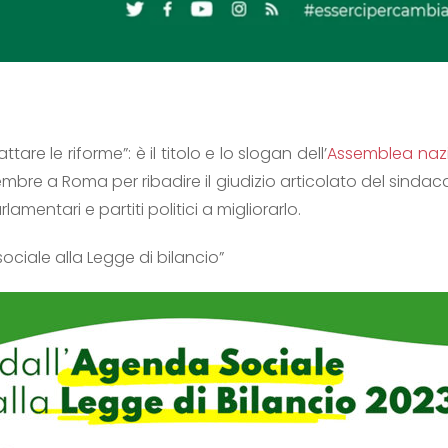
tare le riforme”: è il titolo e lo slogan dell’
Assemblea nazi
embre a Roma per ribadire il giudizio articolato del sindaca
amentari e partiti politici a migliorarlo.
sociale alla Legge di bilancio”