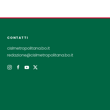
CONTATTI
cislmetropolitana.bo.it
redazione@cislmetropolitana.bo.it