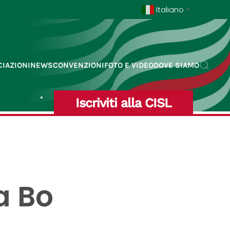
Italiano
▼
IAZIONI
NEWS
CONVENZIONI
FOTO E VIDEO
DOVE SIAMO
Iscriviti alla CISL
a Bo