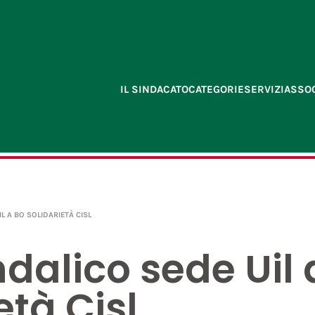
IL SINDACATO
CATEGORIE
SERVIZI
ASSOC
L A BO SOLIDARIETÀ CISL
dalico sede Uil 
età Cisl