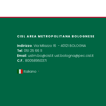
CISL AREA METROPOLITANA BOLOGNESE
Indirizzo
: Via Milazzo 16 - 40121 BOLOGNA
Tel
: 051 25 66 11
Email
:
ustm.bo@cisl.it
ust.bologna@pec.cisl.it
C.F.
: 80058950371
Italiano
▼