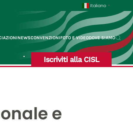
Italiano
▼
IAZIONI
NEWS
CONVENZIONI
FOTO E VIDEO
DOVE SIAMO
Iscriviti alla CISL
sonale e