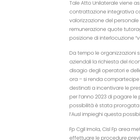
Tale Atto Unilaterale viene 
contrattazione integrativa co
valorizzazione del personale a
remunerazione quote tutoragg
posizione di interlocuzione “v
Da tempo le organizzazioni s
aziendali la richiesta del ri
disagio degli operatori e dell
ora – si renda compartecipe d
destinati a incentivare le prest
per l’anno 2023 di pagare le 
possibilità è stata prorogata
l’Ausl impieghi questa possibi
Fp Cgil Imola, Cisl Fp area m
effettuare le procedure previst