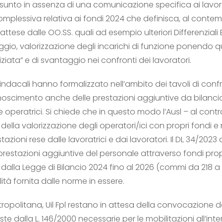
assunto in assenza di una comunicazione specifica ai lavor
mplessiva relativa ai fondi 2024 che definisca, al contemp
ttese dalle OO.SS. quali ad esempio ulteriori Differenziali 
io, valorizzazione degli incarichi di funzione ponendo qu
iziata” e di svantaggio nei confronti dei lavoratori.
indacali hanno formalizzato nell’ambito dei tavoli di con
conoscimento anche delle prestazioni aggiuntive da bilancio
e operatrici. Si chiede che in questo modo l’Ausl – al cont
ella valorizzazione degli operatori/ici con propri fondi e 
azioni rese dalle lavoratrici e dai lavoratori. Il DL 34/2023 al
prestazioni aggiuntive del personale attraverso fondi prop
 dalla Legge di Bilancio 2024 fino al 2026 (commi da 218 a
lità fornita dalle norme in essere.
etropolitana, Uil Fpl restano in attesa della convocazione d
e dalla L. 146/2000 necessarie per le mobilitazioni all’inter