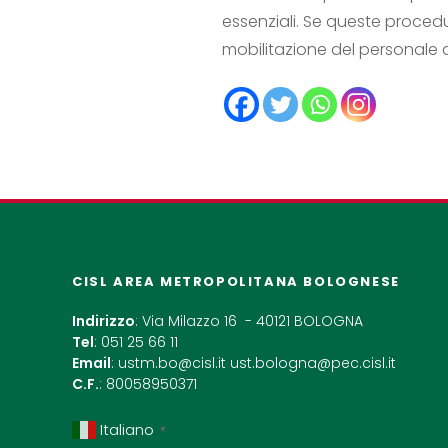
essenziali. Se queste procedur
mobilitazione del personale de
CISL AREA METROPOLITANA BOLOGNESE
Indirizzo
: Via Milazzo 16 - 40121 BOLOGNA
Tel
: 051 25 66 11
Email
:
ustm.bo@cisl.it
ust.bologna@pec.cisl.it
C.F.
: 80058950371
Italiano
▼