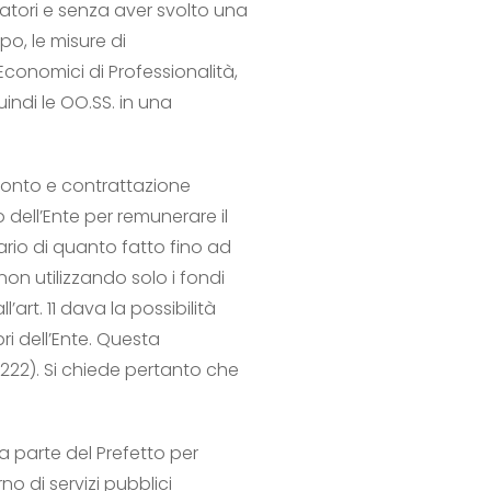
atori e senza aver svolto una
o, le misure di
Economici di Professionalità,
indi le OO.SS. in una
fronto e contrattazione
 dell’Ente per remunerare il
rario di quanto fatto fino ad
non utilizzando solo i fondi
l’art. 11 dava la possibilità
ri dell’Ente. Questa
 222). Si chiede pertanto che
a parte del Prefetto per
no di servizi pubblici