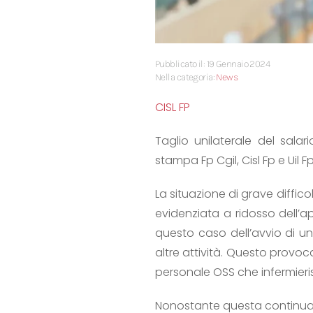
Pubblicato il: 19 Gennaio 2024
Nella categoria:
News
CISL FP
Taglio unilaterale del sala
stampa Fp Cgil, Cisl Fp e Uil Fp
La situazione di grave diffico
evidenziata a ridosso dell’a
questo caso dell’avvio di 
altre attività. Questo provoc
personale OSS che infermieris
Nonostante questa continua e