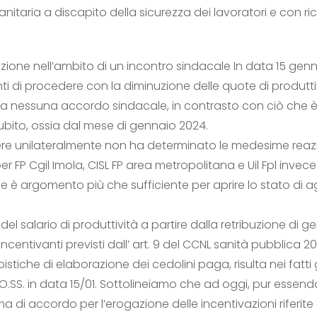
anitaria a discapito della sicurezza dei lavoratori e con ric
rezione nell’ambito di un incontro sindacale In data 15 ge
enti di procedere con la diminuzione delle quote di produtt
za nessuna accordo sindacale, in contrasto con ciò che è p
subito, ossia dal mese di gennaio 2024.
e unilateralmente non ha determinato le medesime reazio
per FP Cgil Imola, CISL FP area metropolitana e Uil Fpl invec
e è argomento più che sufficiente per aprire lo stato di a
del salario di produttività a partire dalla retribuzione di
 incentivanti previsti dall’ art. 9 del CCNL sanità pubblica
mpistiche di elaborazione dei cedolini paga, risulta nei fa
 OO.SS. in data 15/01. Sottolineiamo che ad oggi, pur essen
a di accordo per l’erogazione delle incentivazioni riferite