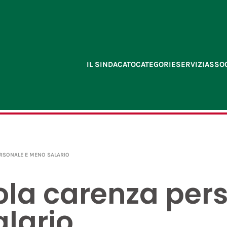
IL SINDACATO
CATEGORIE
SERVIZI
ASSOC
RSONALE E MENO SALARIO
ola carenza per
lario