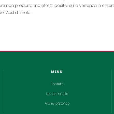
e non produrranno effetti positivi sulla vertenza in essere
ll’Ausl di Imola.
MENU
Contatti
Le nostre sale
Archivio Storico