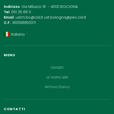
Indirizzo
: Via Milazzo 16 - 40121 BOLOGNA
Tel
: 051 25 66 11
Email
:
ustm.bo@cisl.it
ust.bologna@pec.cisl.it
C.F.
: 80058950371
Italiano
▼
MENU
Contatti
Le nostre sale
Archivio Storico
CONTATTI