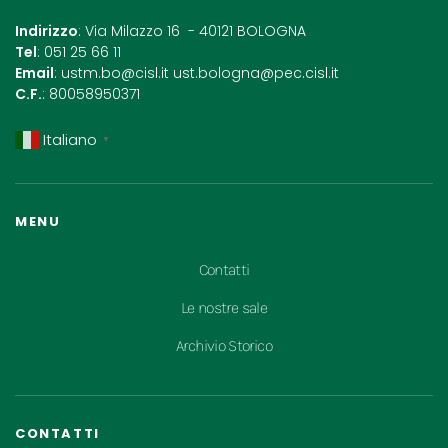
Indirizzo
: Via Milazzo 16 - 40121 BOLOGNA
Tel
: 051 25 66 11
Email
:
ustm.bo@cisl.it
ust.bologna@pec.cisl.it
C.F.
: 80058950371
Italiano
▼
MENU
Contatti
Le nostre sale
Archivio Storico
CONTATTI