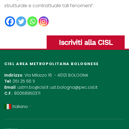
strutturale e contrattuale tali fenomeni”.
Iscriviti alla CISL
CISL AREA METROPOLITANA BOLOGNESE
Indirizzo
: Via Milazzo 16 - 40121 BOLOGNA
Tel
: 051 25 66 11
Email
:
ustm.bo@cisl.it
ust.bologna@pec.cisl.it
C.F.
: 80058950371
Italiano
▼