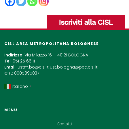
Iscriviti alla CISL
CISL AREA METROPOLITANA BOLOGNESE
Indirizzo
: Via Milazzo 16 - 40121 BOLOGNA
Tel
: 051 25 66 11
Email
:
ustm.bo@cisl.it
ust.bologna@pec.cisl.it
C.F.
: 80058950371
Italiano
▼
MENU
Contatti