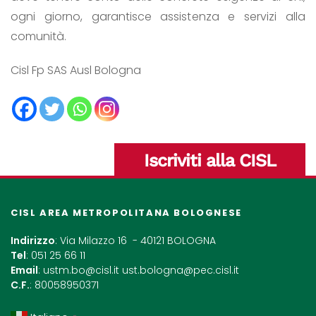
ogni giorno, garantisce assistenza e servizi alla
comunità.
Cisl Fp SAS Ausl Bologna
Iscriviti alla CISL
CISL AREA METROPOLITANA BOLOGNESE
Indirizzo
: Via Milazzo 16 - 40121 BOLOGNA
Tel
: 051 25 66 11
Email
:
ustm.bo@cisl.it
ust.bologna@pec.cisl.it
C.F.
: 80058950371