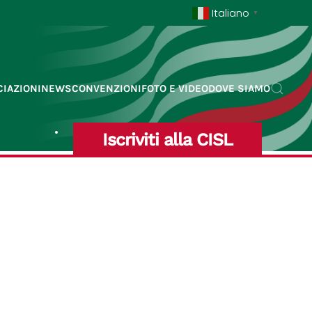
Italiano
▼
IAZIONI
NEWS
CONVENZIONI
FOTO E VIDEO
DOVE SIAMO
Iscriviti alla CISL