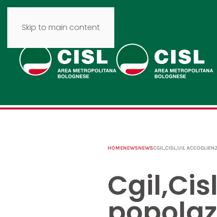
Skip to main content
HOME
NEWS
NEWS
CGIL,CISL,UIL ACCOGLIE
Cgil,Cis
popolaz