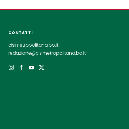
CONTATTI
cislmetropolitana.bo.it
redazione@cislmetropolitana.bo.it