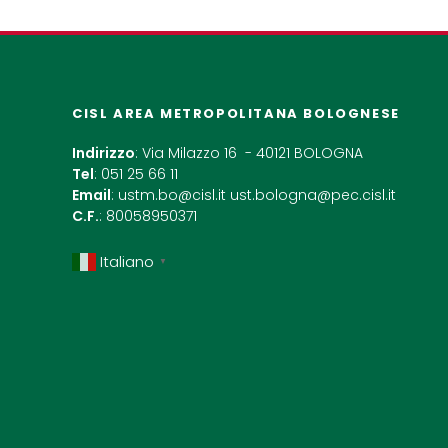
CISL AREA METROPOLITANA BOLOGNESE
Indirizzo
: Via Milazzo 16 - 40121 BOLOGNA
Tel
: 051 25 66 11
Email
:
ustm.bo@cisl.it
ust.bologna@pec.cisl.it
C.F.
: 80058950371
Italiano
▼