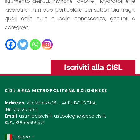
strumento dell’ISEE, nonché favorire i lavoratori e le
lavoratrici, in modo particolare dei settori più fragili,
quelli della cura e della conoscenza, genitori e
caregiver.
Iscriviti alla CISL
CISL AREA METROPOLITANA BOLOGNESE
Indirizzo
: Via Milazzo 16 - 40121 BOLOGNA
Tel
: 051 25 66 11
Email
:
ustm.bo@cisl.it
ust.bologna@pec.cisl.it
C.F.
: 80058950371
Italiano
▼