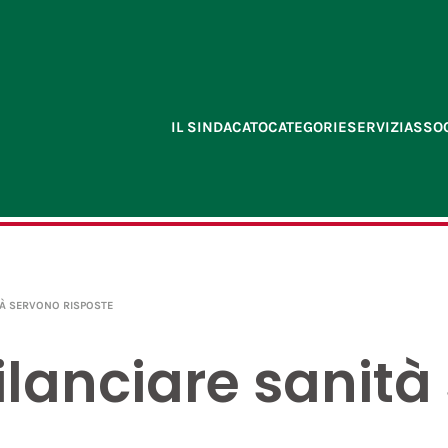
IL SINDACATO
CATEGORIE
SERVIZI
ASSOC
TÀ SERVONO RISPOSTE
ilanciare sanità