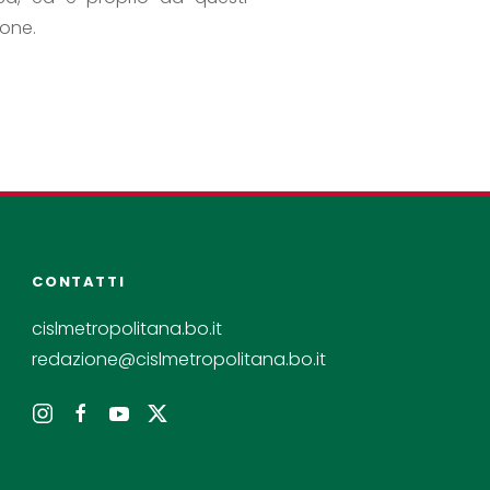
ione.
CONTATTI
cislmetropolitana.bo.it
redazione@cislmetropolitana.bo.it