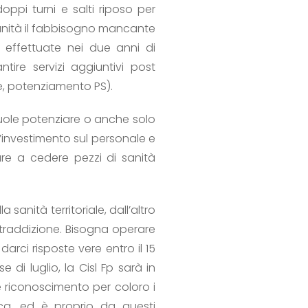
doppi turni e salti riposo per
 unità il fabbisogno mancante
e effettuate nei due anni di
ire servizi aggiuntivi post
e, potenziamento PS).
vuole potenziare o anche solo
l’investimento sul personale e
re a cedere pezzi di sanità
anità territoriale, dall’altro
ontraddizione. Bisogna operare
rci risposte vere entro il 15
di luglio, la Cisl Fp sarà in
e riconoscimento per coloro i
ca, ed è proprio da questi