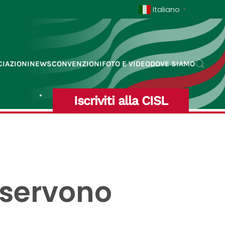
Italiano
▼
IAZIONI
NEWS
CONVENZIONI
FOTO E VIDEO
DOVE SIAMO
Iscriviti alla CISL
 servono