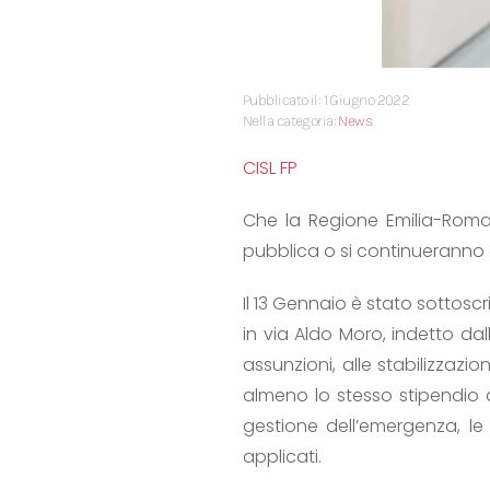
Pubblicato il: 1 Giugno 2022
Nella categoria:
News
CISL FP
Che la Regione Emilia-Romagn
pubblica o si continueranno a t
Il 13 Gennaio è stato sottoscr
in via Aldo Moro, indetto dal
assunzioni, alle stabilizzazi
almeno lo stesso stipendio d
gestione dell’emergenza, le
applicati.