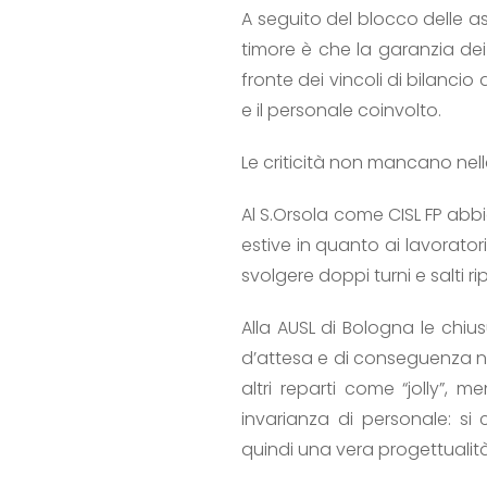
A seguito del blocco delle as
timore è che la garanzia dei
fronte dei vincoli di bilanci
e il personale coinvolto.
Le criticità non mancano nel
Al S.Orsola come CISL FP abb
estive in quanto ai lavorator
svolgere doppi turni e salti ri
Alla AUSL di Bologna le chius
d’attesa e di conseguenza nel
altri reparti come “jolly”, 
invarianza di personale: si
quindi una vera progettualità