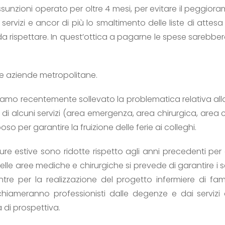
sunzioni operato per oltre 4 mesi, per evitare il peggiorame
 servizi e ancor di più lo smaltimento delle liste di atte
o da rispettare. In quest’ottica a pagarne le spese sarebber
le aziende metropolitane.
iamo recentemente sollevato la problematica relativa al
i di alcuni servizi (area emergenza, area chirurgica, area 
poso per garantire la fruizione delle ferie ai colleghi.
ure estive sono ridotte rispetto agli anni precedenti per a
le aree mediche e chirurgiche si prevede di garantire i se
mentre per la realizzazione del progetto infermiere di f
 chiameranno professionisti dalle degenze e dai servizi 
 di prospettiva.