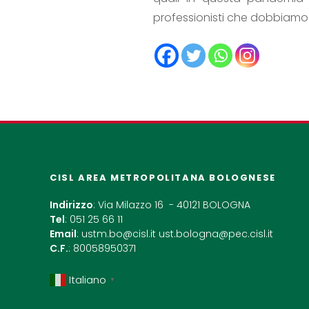
professionisti che dobbiamo ri
CISL AREA METROPOLITANA BOLOGNESE
Indirizzo
: Via Milazzo 16 - 40121 BOLOGNA
Tel
: 051 25 66 11
Email
:
ustm.bo@cisl.it
ust.bologna@pec.cisl.it
C.F.
: 80058950371
Italiano
▼