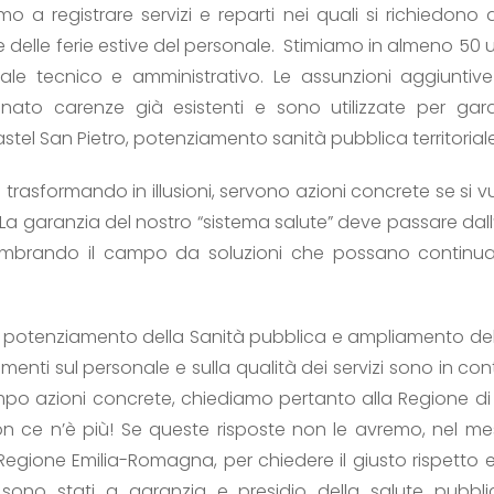
o a registrare servizi e reparti nei quali si richiedono 
delle ferie estive del personale. Stimiamo in almeno 50
nale tecnico e amministrativo. Le assunzioni aggiuntiv
ato carenze già esistenti e sono utilizzate per garant
l San Pietro, potenziamento sanità pubblica territorial
 trasformando in illusioni, servono azioni concrete se si 
 La garanzia del nostro “sistema salute” deve passare dal
 sgombrando il campo da soluzioni che possano continua
i potenziamento della Sanità pubblica e ampliamento della s
timenti sul personale e sulla qualità dei servizi sono in c
mpo azioni concrete, chiediamo pertanto alla Regione di da
ce n’è più! Se queste risposte non le avremo, nel mese 
 Regione Emilia-Romagna, per chiedere il giusto rispetto 
sono stati a garanzia e presidio della salute pubbli