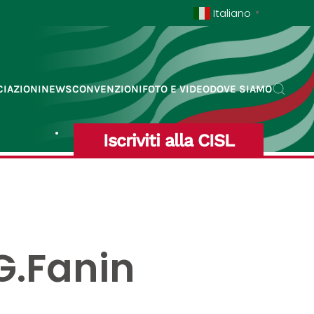
Italiano
▼
IAZIONI
NEWS
CONVENZIONI
FOTO E VIDEO
DOVE SIAMO
Iscriviti alla CISL
G.Fanin