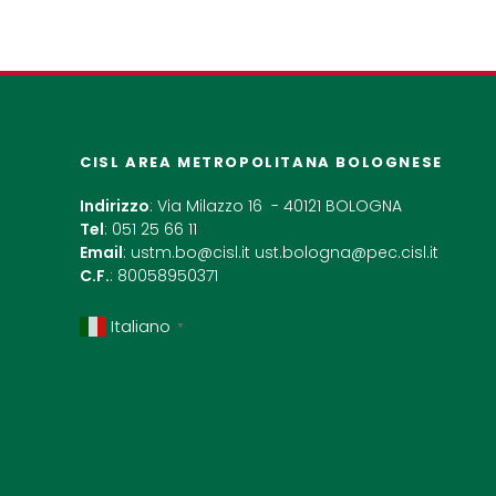
CISL AREA METROPOLITANA BOLOGNESE
Indirizzo
: Via Milazzo 16 - 40121 BOLOGNA
Tel
: 051 25 66 11
Email
:
ustm.bo@cisl.it
ust.bologna@pec.cisl.it
C.F.
: 80058950371
Italiano
▼