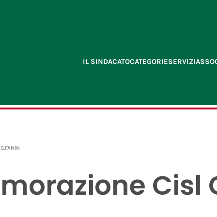
IL SINDACATO
CATEGORIE
SERVIZI
ASSOC
G.FANIN
razione Cisl 