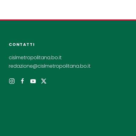
CONTATTI
cislmetropolitana.bo.it
redazione@cislmetropolitana.bo.it