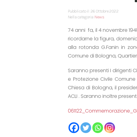
Pubblicato il: 26 Ottobre 2022
Nella categoria:
News
74 anni fa, il 4 novembre 194
ricordarne la figura, domeni
alla rotonda G.Fanin in zon
Comune di Bologna, Quartiere 
Saranno presenti I dirigenti C
e Protezione Civile Comune d
Chiesa di Bologna, il preside
ACLI . Saranno inoltre presenti
061122_Commemorazione_G