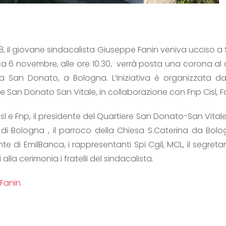
8, il giovane sindacalista Giuseppe Fanin veniva ucciso a 
ca 6 novembre, alle ore 10.30, verrà posta una corona al 
a San Donato, a Bologna. L’iniziativa è organizzata dall
San Donato San Vitale, in collaborazione con Fnp Cisl, Fai
isl e Fnp, il presidente del Quartiere San Donato-San Vitale,
i Bologna , il parroco della Chiesa S.Caterina da Bolog
nte di EmilBanca, i rappresentanti Spi Cgil, MCL, il segreta
 alla cerimonia i fratelli del sindacalista.
Fanin