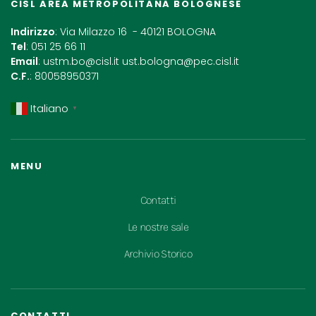
CISL AREA METROPOLITANA BOLOGNESE
Indirizzo
: Via Milazzo 16 - 40121 BOLOGNA
Tel
: 051 25 66 11
Email
:
ustm.bo@cisl.it
ust.bologna@pec.cisl.it
C.F.
: 80058950371
Italiano
▼
MENU
Contatti
Le nostre sale
Archivio Storico
CONTATTI