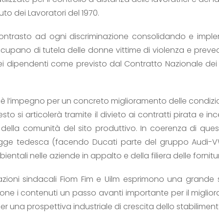
tuto dei Lavoratori del 1970.
l contrasto ad ogni discriminazione consolidando e imp
ccupano di tutela delle donne vittime di violenza e preved
dei dipendenti come previsto dal Contratto Nazionale de
è l’impegno per un concreto miglioramento delle condizioni
sto si articolerà tramite il divieto ai contratti pirata e i
no della comunità del sito produttivo. In coerenza di qu
legge tedesca (facendo Ducati parte del gruppo Audi-VW)
bientali nelle aziende in appalto e della filiera delle fornitu
azioni sindacali Fiom Fim e Uilm esprimono una grande so
ne i contenuti un passo avanti importante per il miglior
 per una prospettiva industriale di crescita dello stabilime