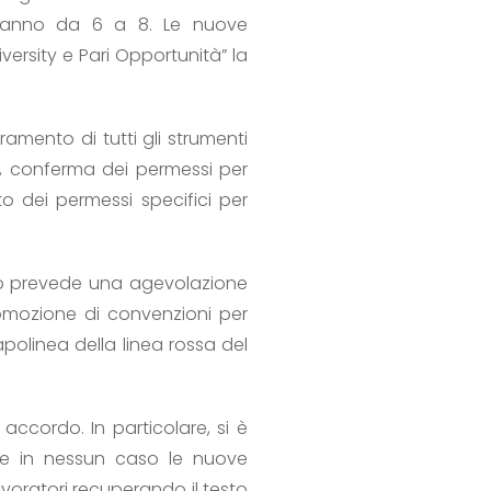
seranno da 6 a 8. Le nuove
versity e Pari Opportunità” la
oramento di tutti gli strumenti
i), conferma dei permessi per
to dei permessi specifici per
ordo prevede una agevolazione
romozione di convenzioni per
apolinea della linea rossa del
 accordo. In particolare, si è
he in nessun caso le nuove
lavoratori recuperando il testo