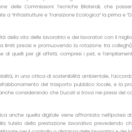
ione delle Commissioni Tecniche Bilaterali, che pas
a “Infrastrutture e Transizione Ecologica” la prima e “Di
 della vita delle lavoratrici e dei lavoratori con il migli
a limiti precisi e promuovendo la rotazione tra collegh
e di quelli per gli affetti, compresi i pet, e l’ampliamen
ilità, in una ottica di sostenibilità ambientale, l’acc
dell’abbonamento del trasporto pubblico locale, e la p
g anche considerando che Ducati si trova nei pressi del c
ica anche quella digitale viene affrontata nell’ipotesi di
lla tutela della prestazione lavorativa prevedendo c
izzate per il controllo a distanza delle lavoratrici e dei 