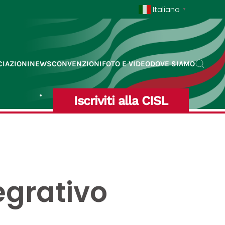
Italiano
▼
IAZIONI
NEWS
CONVENZIONI
FOTO E VIDEO
DOVE SIAMO
Iscriviti alla CISL
egrativo