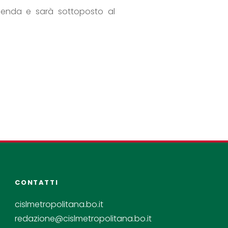
’azienda e sarà sottoposto al
CONTATTI
cislmetropolitana.bo.it
redazione@cislmetropolitana.bo.it