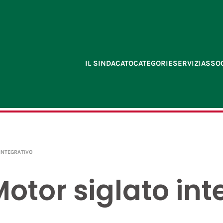
IL SINDACATO
CATEGORIE
SERVIZI
ASSOC
INTEGRATIVO
otor siglato int