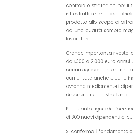
centrale e strategico per il
infrastrutture e all’industr
prodotto allo scopo di affro
ad una qualità sempre maggio
lavoratori.
Grande importanza riveste la
da 1.300 a 2.000 euro annui u
annui raggiungendo a regime
aumentate anche alcune ind
avranno mediamente i dipende
di cui circa 7.000 strutturali e 
Per quanto riguarda l’occup
di 300 nuovi dipendenti di cu
Si conferma il fondamentale 