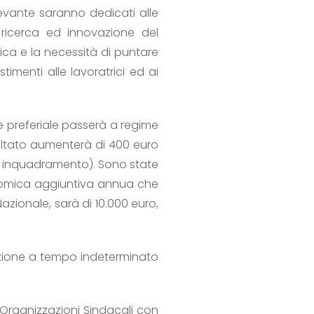
levante saranno dedicati alle
la ricerca ed innovazione del
ica e la necessità di puntare
imenti alle lavoratrici ed ai
e preferiale passerà a regime
isultato aumenterà di 400 euro
i inquadramento). Sono state
nomica aggiuntiva annua che
zionale, sarà di 10.000 euro,
nzione a tempo indeterminato
 Organizzazioni Sindacali con