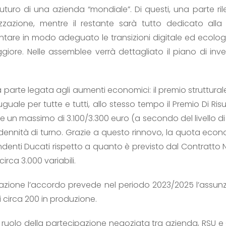
 futuro di una azienda “mondiale”. Di questi, una parte ri
ializzazione, mentre il restante sarà tutto dedicato al
ntare in modo adeguato le transizioni digitale ed ecolog
re. Nelle assemblee verrà dettagliato il piano di invest
 parte legata agli aumenti economici: il premio struttural
guale per tutte e tutti, allo stesso tempo il Premio Di R
 un massimo di 3.100/3.300 euro (a secondo del livello d
ennità di turno. Grazie a questo rinnovo, la quota eco
nti Ducati rispetto a quanto è previsto dal Contratto Na
circa 3.000 variabili.
azione l’accordo prevede nel periodo 2023/2025 l’assu
i circa 200 in produzione.
ruolo della partecipazione negoziata tra azienda, RSU e