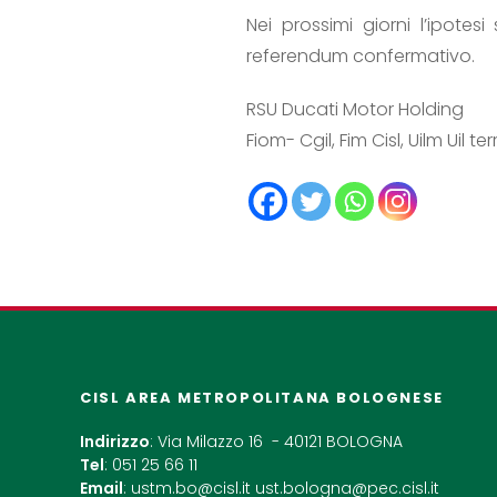
Nei prossimi giorni l’ipotes
referendum confermativo.
RSU Ducati Motor Holding
Fiom- Cgil, Fim Cisl, Uilm Uil te
CISL AREA METROPOLITANA BOLOGNESE
Indirizzo
: Via Milazzo 16 - 40121 BOLOGNA
Tel
: 051 25 66 11
Email
:
ustm.bo@cisl.it
ust.bologna@pec.cisl.it