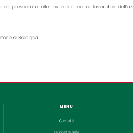
i sarà presentata alle lavoratrici ed ai lavoratori dell
rritorio di Bologna
MENU
Contatti
Le nostre sale