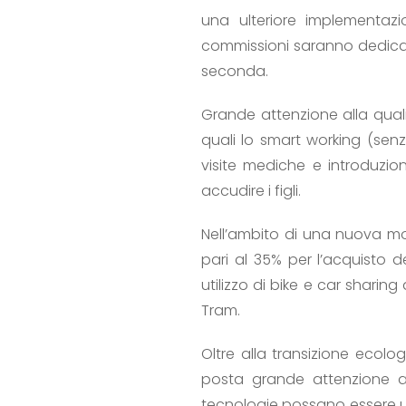
una ulteriore implementaz
commissioni saranno dedicate 
seconda.
Grande attenzione alla qualità
quali lo smart working (senz
visite mediche e introduzion
accudire i figli.
Nell’ambito di una nuova mob
pari al 35% per l’acquisto 
utilizzo di bike e car sharin
Tram.
Oltre alla transizione ecolog
posta grande attenzione a
tecnologie possano essere util