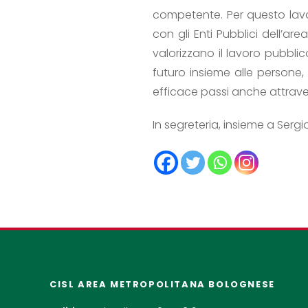
competente. Per questo lavo
con gli Enti Pubblici dell’ar
valorizzano il lavoro pubblico
futuro insieme alle persone
efficace passi anche attraver
In segreteria, insieme a Serg
CISL AREA METROPOLITANA BOLOGNESE