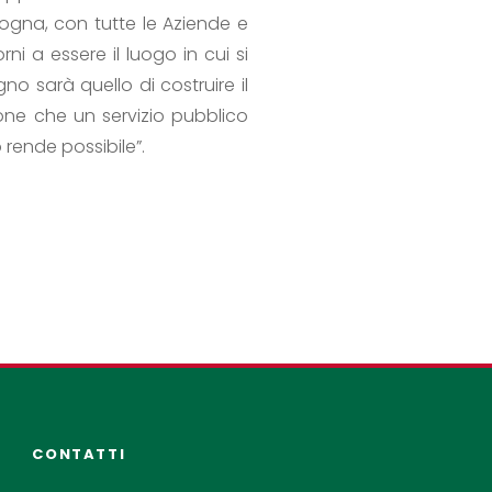
ogna, con tutte le Aziende e
ni a essere il luogo in cui si
gno sarà quello di costruire il
one che un servizio pubblico
 rende possibile”.
CONTATTI