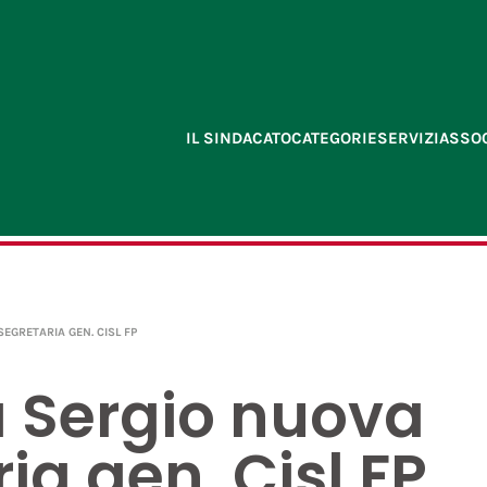
IL SINDACATO
CATEGORIE
SERVIZI
ASSOC
EGRETARIA GEN. CISL FP
 Sergio nuova
ia gen. Cisl FP