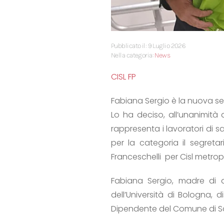
Pubblicato il: 9 Luglio 2026
Nella categoria:
News
CISL FP
Fabiana Sergio è la nuova se
Lo ha deciso, all’unanimità
rappresenta i lavoratori di sa
per la categoria il segreta
Franceschelli per Cisl metrop
Fabiana Sergio, madre di d
dell’Università di Bologna, d
Dipendente del Comune di San