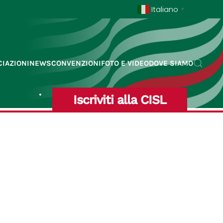
Italiano
▼
IAZIONI
NEWS
CONVENZIONI
FOTO E VIDEO
DOVE SIAMO
Iscriviti alla CISL