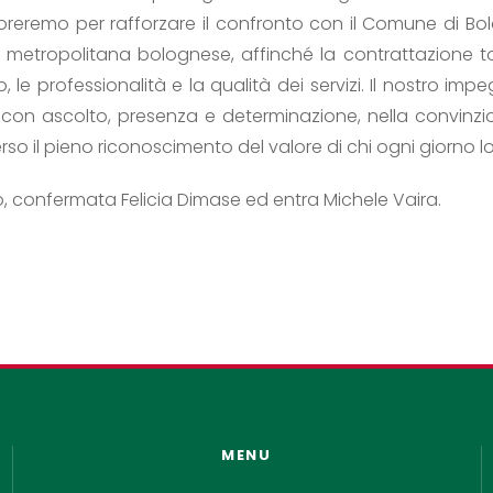
reremo per rafforzare il confronto con il Comune di Bol
ea metropolitana bolognese, affinché la contrattazione tor
, le professionalità e la qualità dei servizi. Il nostro impe
, con ascolto, presenza e determinazione, nella convinzi
so il pieno riconoscimento del valore di chi ogni giorno lo
io, confermata Felicia Dimase ed entra Michele Vaira.
MENU