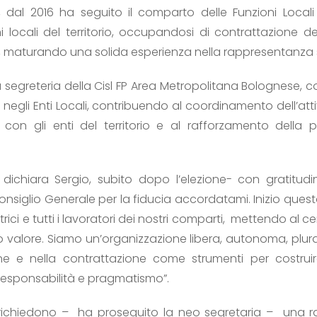
dal 2016 ha seguito il comparto delle Funzioni Locali d
locali del territorio, occupandosi di contrattazione dec
iva, maturando una solida esperienza nella rappresentanz
segreteria della Cisl FP Area Metropolitana Bolognese, con
 negli Enti Locali, contribuendo al coordinamento dell’att
ni con gli enti del territorio e al rafforzamento della 
dichiara Sergio, subito dopo l’elezione- con gratitud
 Consiglio Generale per la fiducia accordatami. Inizio qu
rici e tutti i lavoratori dei nostri comparti, mettendo al cen
loro valore. Siamo un’organizzazione libera, autonoma, plura
one e nella contrattazione come strumenti per costruir
responsabilità e pragmatismo”.
 richiedono – ha proseguito la neo segretaria – una 