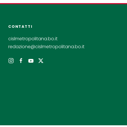
CONTATTI
cislmetropolitana.bo.it
redazione@cislmetropolitana.bo.it