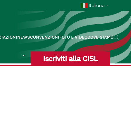
Italiano
▼
IAZIONI
NEWS
CONVENZIONI
FOTO E VIDEO
DOVE SIAMO
Iscriviti alla CISL