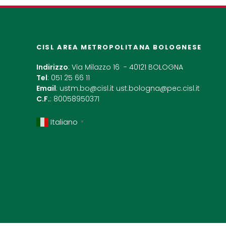
CISL AREA METROPOLITANA BOLOGNESE
Indirizzo
: Via Milazzo 16 - 40121 BOLOGNA
Tel
: 051 25 66 11
Email
:
ustm.bo@cisl.it
ust.bologna@pec.cisl.it
C.F.
: 80058950371
Italiano
▼