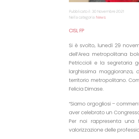
Pubblicato il: 30 Novembre 2021
Nella categoria:
News
CISL FP
Si è svolto, lunedì 29 novem
dell’Area metropolitana bol
Petriccioli e la segretaria
larghissima maggioranza, d
territorio metropolitano. C
Felicia Dimase.
“Siamo orgogliosi – commenta
aver celebrato un Congresso
Per noi rappresenta una f
valorizzazione delle profession