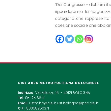
“Dal Congresso – dichiara il
riguarderanno la riorganizzaz
categoria che rappresenta i
coesione sociale che abbiamo
CISL AREA METROPOLITANA BOLOGNESE
Indirizzo
: Via Milazzo 16 - 40121 BOLOGNA
Tel
: 051 25 66 11
Email
:
ustm.bo@cisl.it
ust.bologna@pec.cisl.it
C.F.
: 80058950371