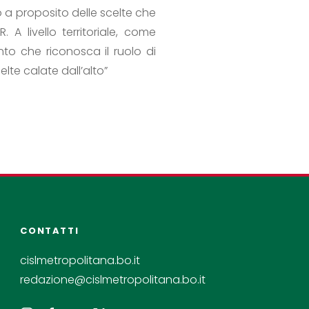
 a proposito delle scelte che
. A livello territoriale, come
to che riconosca il ruolo di
te calate dall’alto”
CONTATTI
cislmetropolitana.bo.it
redazione@cislmetropolitana.bo.it