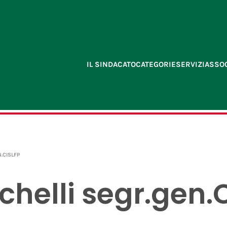
IL SINDACATO
CATEGORIE
SERVIZI
ASSOC
.CISLFP
helli segr.gen.