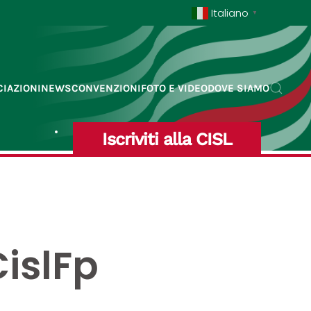
Italiano
▼
IAZIONI
NEWS
CONVENZIONI
FOTO E VIDEO
DOVE SIAMO
Iscriviti alla CISL
CislFp