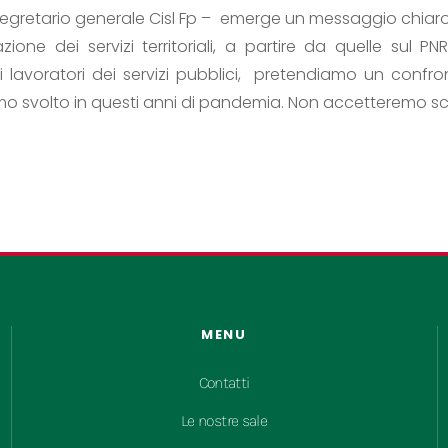
 segretario generale Cisl Fp – emerge un messaggio chiaro
ione dei servizi territoriali, a partire da quelle sul PNRR
 lavoratori dei servizi pubblici, pretendiamo un confron
 svolto in questi anni di pandemia. Non accetteremo scel
MENU
Contatti
Le nostre sale