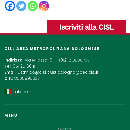
Iscriviti alla CISL
CISL AREA METROPOLITANA BOLOGNESE
Indirizzo
: Via Milazzo 16 - 40121 BOLOGNA
Tel
: 051 25 66 11
Email
:
ustm.bo@cisl.it
ust.bologna@pec.cisl.it
C.F.
: 80058950371
Italiano
▼
MENU
Contatti