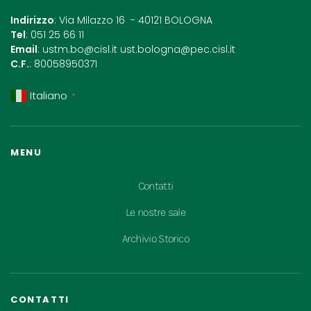
Indirizzo
: Via Milazzo 16 - 40121 BOLOGNA
Tel
: 051 25 66 11
Email
:
ustm.bo@cisl.it
ust.bologna@pec.cisl.it
C.F.
: 80058950371
Italiano
▼
MENU
Contatti
Le nostre sale
Archivio Storico
CONTATTI