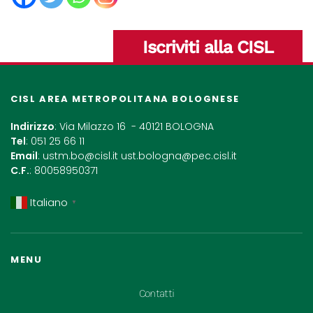
Iscriviti alla CISL
CISL AREA METROPOLITANA BOLOGNESE
Indirizzo
: Via Milazzo 16 - 40121 BOLOGNA
Tel
: 051 25 66 11
Email
:
ustm.bo@cisl.it
ust.bologna@pec.cisl.it
C.F.
: 80058950371
Italiano
▼
MENU
Contatti