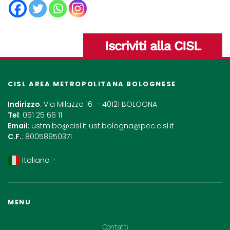
Iscriviti alla CISL
CISL AREA METROPOLITANA BOLOGNESE
Indirizzo
: Via Milazzo 16 - 40121 BOLOGNA
Tel
: 051 25 66 11
Email
:
ustm.bo@cisl.it
ust.bologna@pec.cisl.it
C.F.
: 80058950371
Italiano
▼
MENU
Contatti