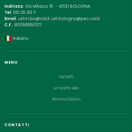
Indirizzo
: Via Milazzo 16 - 40121 BOLOGNA
Tel
: 051 25 66 11
Email
:
ustm.bo@cisl.it
ust.bologna@pec.cisl.it
C.F.
: 80058950371
Italiano
▼
MENU
Contatti
Le nostre sale
Archivio Storico
CONTATTI