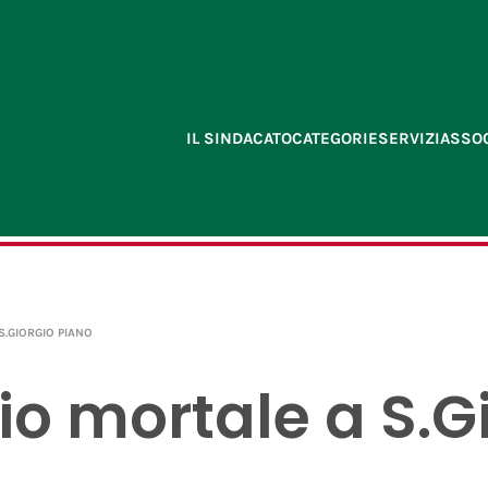
IL SINDACATO
CATEGORIE
SERVIZI
ASSOC
S.GIORGIO PIANO
io mortale a S.G