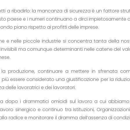
 a ribadirlo: la mancanza di sicurezza è un fattore strut
to paese e i numeri continuano a dirci impietosamente che
do piano rispetto ai profitti delle imprese.
ne e nelle piccole industrie si concentra tanta della nost
i invisibili ma comunque determinanti nelle catene del val
gnese.
e la produzione, continuare a mettere in sfrenata com
iù essere considerato una giustificazione per la riduzione d
a delle lavoratrici e dei lavoratori.
a dopo i drammatici omicidi sul lavoro a cui abbiamo 
 lavoro sinergico e continuo tra Istituzioni, Organizzazi
alla radice e monitorare il dramma dell’assenza di condizio