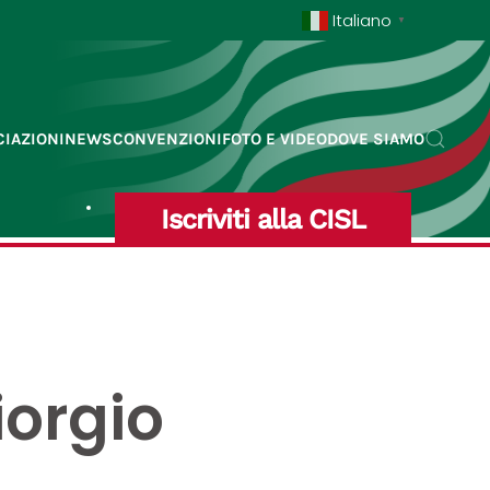
Italiano
▼
IAZIONI
NEWS
CONVENZIONI
FOTO E VIDEO
DOVE SIAMO
Iscriviti alla CISL
iorgio