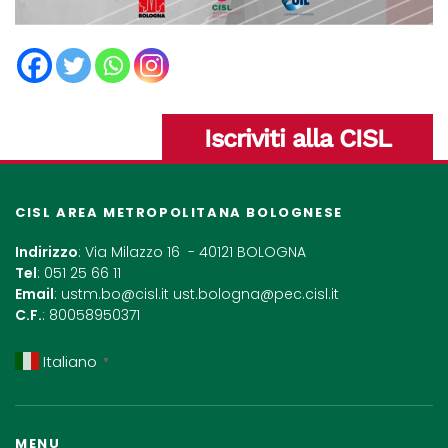
Iscriviti alla CISL
CISL AREA METROPOLITANA BOLOGNESE
Indirizzo
: Via Milazzo 16 - 40121 BOLOGNA
Tel
: 051 25 66 11
Email
:
ustm.bo@cisl.it
ust.bologna@pec.cisl.it
C.F.
: 80058950371
Italiano
▼
MENU