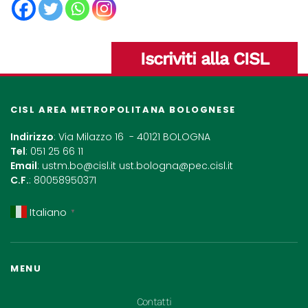
Iscriviti alla CISL
CISL AREA METROPOLITANA BOLOGNESE
Indirizzo
: Via Milazzo 16 - 40121 BOLOGNA
Tel
: 051 25 66 11
Email
:
ustm.bo@cisl.it
ust.bologna@pec.cisl.it
C.F.
: 80058950371
Italiano
▼
MENU
Contatti