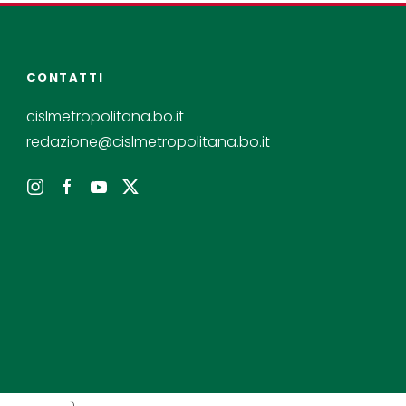
CONTATTI
cislmetropolitana.bo.it
redazione@cislmetropolitana.bo.it