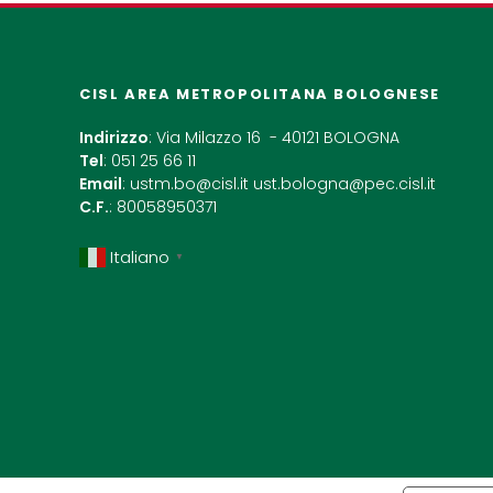
CISL AREA METROPOLITANA BOLOGNESE
Indirizzo
: Via Milazzo 16 - 40121 BOLOGNA
Tel
: 051 25 66 11
Email
:
ustm.bo@cisl.it
ust.bologna@pec.cisl.it
C.F.
: 80058950371
Italiano
▼