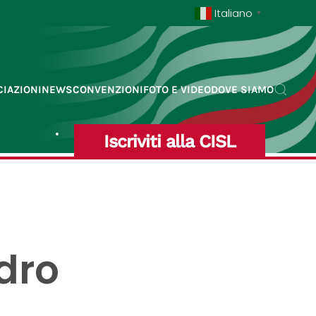
Italiano
▼
IAZIONI
NEWS
CONVENZIONI
FOTO E VIDEO
DOVE SIAMO
Iscriviti alla CISL
dro