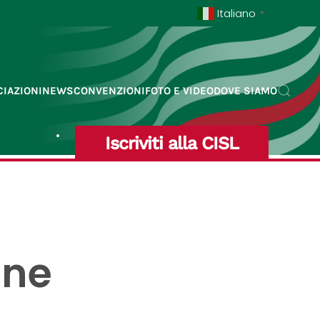
Italiano
▼
IAZIONI
NEWS
CONVENZIONI
FOTO E VIDEO
DOVE SIAMO
Iscriviti alla CISL
one