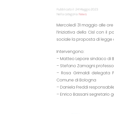
Pubblicato il: 24 Maggio 2023
Nella categoria:
News
Mercoledì 31 maggio alle ore 
l’iniziativa della Cisl con i
sociale la proposta di legge 
Intervengono:
– Matteo Lepore sindaco di 
– Stefano Zamagni professore
– Rosa Grimaldi delegata Pr
Comune di Bologna
– Daniela Freddi responsabil
– Enrico Bassani segretario 