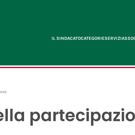
IL SINDACATO
CATEGORIE
SERVIZI
ASSOC
IONE
ella partecipazi