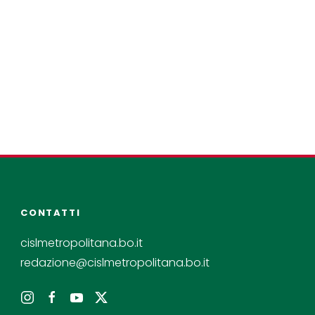
CONTATTI
cislmetropolitana.bo.it
redazione@cislmetropolitana.bo.it