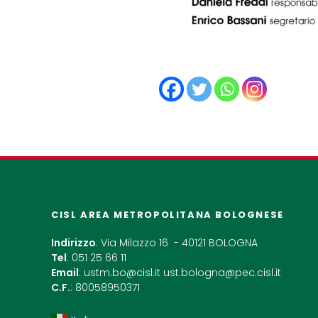
CISL AREA METROPOLITANA BOLOGNESE
Indirizzo
: Via Milazzo 16 - 40121 BOLOGNA
Tel
: 051 25 66 11
Email
:
ustm.bo@cisl.it
ust.bologna@pec.cisl.it
C.F.
: 80058950371