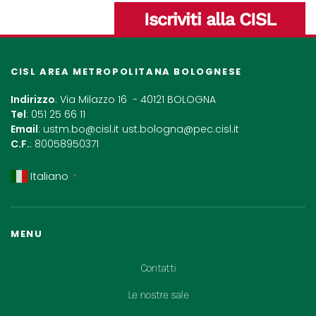
Iscriviti alla CISL
CISL AREA METROPOLITANA BOLOGNESE
Indirizzo
: Via Milazzo 16 - 40121 BOLOGNA
Tel
: 051 25 66 11
Email
:
ustm.bo@cisl.it
ust.bologna@pec.cisl.it
C.F.
: 80058950371
Italiano
▼
MENU
Contatti
Le nostre sale