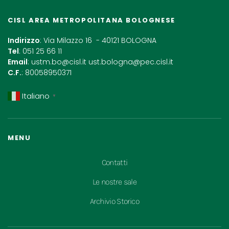
CISL AREA METROPOLITANA BOLOGNESE
Indirizzo
: Via Milazzo 16 - 40121 BOLOGNA
Tel
: 051 25 66 11
Email
:
ustm.bo@cisl.it
ust.bologna@pec.cisl.it
C.F.
: 80058950371
Italiano
▼
MENU
Contatti
Le nostre sale
Archivio Storico